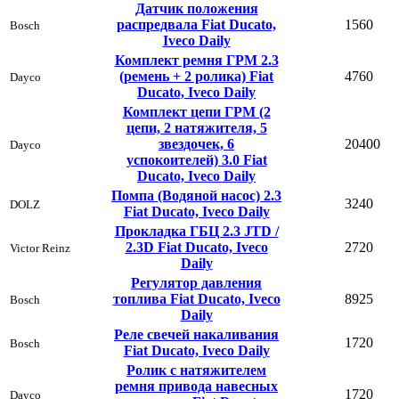
Датчик положения
распредвала Fiat Ducato,
1560
Bosch
Iveco Daily
Комплект ремня ГРМ 2.3
(ремень + 2 ролика) Fiat
4760
Dayco
Ducato, Iveco Daily
Комплект цепи ГРМ (2
цепи, 2 натяжителя, 5
звездочек, 6
20400
Dayco
успокоителей) 3.0 Fiat
Ducato, Iveco Daily
Помпа (Водяной насос) 2.3
3240
DOLZ
Fiat Ducato, Iveco Daily
Прокладка ГБЦ 2.3 JTD /
2.3D Fiat Ducato, Iveco
2720
Victor Reinz
Daily
Регулятор давления
топлива Fiat Ducato, Iveco
8925
Bosch
Daily
Реле свечей накаливания
1720
Bosch
Fiat Ducato, Iveco Daily
Ролик с натяжителем
ремня привода навесных
1720
Dayco