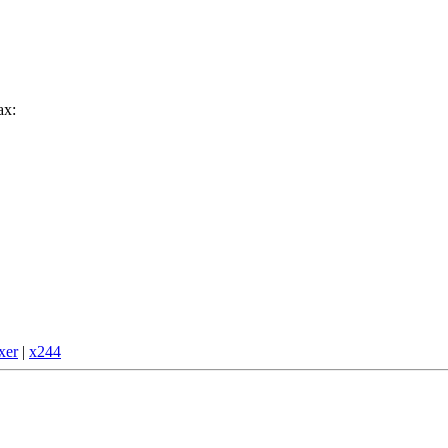
ах:
4
xer
|
x244