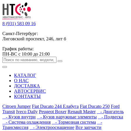
8 (931) 583 09 16
Санкт-Петербург:
Лиговский проспект, 246, лит б
График работы:
ПН-ВС с 10:00 до 21:00
КАТАЛОГ
О НАС
ДОСТАВКА
АВТОСЕРВИС
КОНТАКТЫ
Citroen Jumper
Fiat Ducato 244 Елабуга
Fiat Ducato 250
Ford
Transit
Iveco Daily
Peugeot Boxer
Renault Master
- Двигатель
- Кузов внутри
- Кузов наружные элементы
- Подвеска
- Система охлаждения
- Тормозная система
-
Трансмиссия
- Электрооснащение
Все запчасти