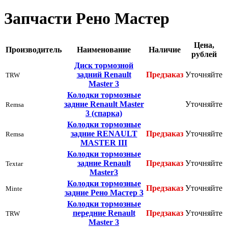
Запчасти Рено Мастер
Цена,
Производитель
Наименование
Наличие
рублей
Диск тормозной
задний Renault
Предзаказ
Уточняйте
TRW
Master 3
Колодки тормозные
задние Renault Master
Уточняйте
Remsa
3 (спарка)
Колодки тормозные
задние RENAULT
Предзаказ
Уточняйте
Remsa
MASTER III
Колодки тормозные
задние Renault
Предзаказ
Уточняйте
Textar
Master3
Колодки тормозные
Предзаказ
Уточняйте
Minte
задние Рено Мастер 3
Колодки тормозные
передние Renault
Предзаказ
Уточняйте
TRW
Master 3