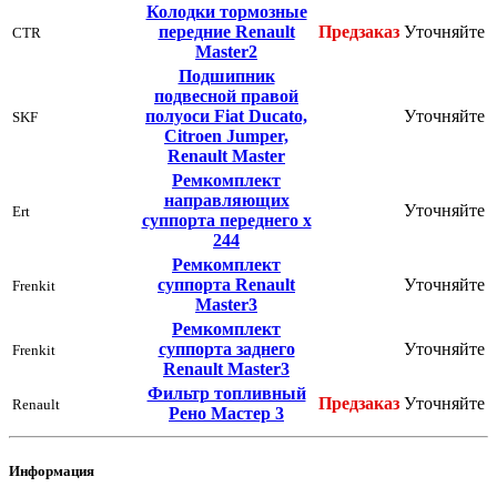
Колодки тормозные
передние Renault
Предзаказ
Уточняйте
CTR
Master2
Подшипник
подвесной правой
полуоси Fiat Ducato,
Уточняйте
SKF
Citroen Jumper,
Renault Master
Ремкомплект
направляющих
Уточняйте
Ert
суппорта переднего х
244
Ремкомплект
суппорта Renault
Уточняйте
Frenkit
Master3
Ремкомплект
суппорта заднего
Уточняйте
Frenkit
Renault Master3
Фильтр топливный
Предзаказ
Уточняйте
Renault
Рено Мастер 3
Информация