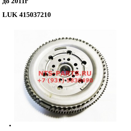
до 2011г
LUK
415037210