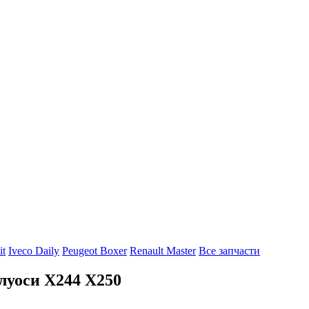
it
Iveco Daily
Peugeot Boxer
Renault Master
Все запчасти
луоси Х244 Х250