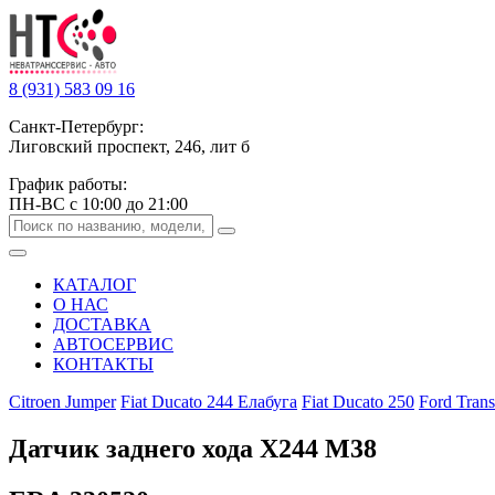
8 (931) 583 09 16
Санкт-Петербург:
Лиговский проспект, 246, лит б
График работы:
ПН-ВС с 10:00 до 21:00
КАТАЛОГ
О НАС
ДОСТАВКА
АВТОСЕРВИС
КОНТАКТЫ
Citroen Jumper
Fiat Ducato 244 Елабуга
Fiat Ducato 250
Ford Trans
Датчик заднего хода Х244 М38