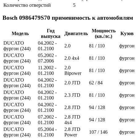
Количество отверстий
5
Bosch 0986479S70 применимость к автомобилям
Год
Мощность
Модель
Двигатель
Кузов
выпуска
(кв./лс.)
DUCATO
04.2002 -
2.0
81 / 110
фургон
фургон (244)
01.2100
DUCATO
05.2002 -
2.0 4x4
81 / 110
фургон
фургон (244)
07.2006
DUCATO
11.2002 -
2.0
81 / 110
фургон
фургон (244)
01.2100
Bipower
DUCATO
04.2002 -
2.0 JTD
62 / 84
фургон
фургон (244)
01.2100
DUCATO
04.2002 -
2.3 JTD
81 / 110
фургон
фургон (244)
01.2100
DUCATO
04.2002 -
2.8 JTD
94 / 128
фургон
фургон (244)
01.2100
DUCATO
07.2002 -
2.8 JTD
94 / 128
фургон
фургон (244)
01.2100
4x4
DUCATO
05.2004 -
2.8 JTD
107 / 146
фургон
фургон (244)
01.2100
Power