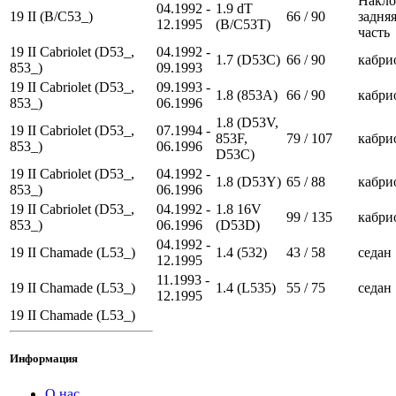
Накло
04.1992 -
1.9 dT
19 II (B/C53_)
66 / 90
задня
12.1995
(B/C53T)
часть
19 II Cabriolet (D53_,
04.1992 -
1.7 (D53C)
66 / 90
кабри
853_)
09.1993
19 II Cabriolet (D53_,
09.1993 -
1.8 (853A)
66 / 90
кабри
853_)
06.1996
1.8 (D53V,
19 II Cabriolet (D53_,
07.1994 -
853F,
79 / 107
кабри
853_)
06.1996
D53C)
19 II Cabriolet (D53_,
04.1992 -
1.8 (D53Y)
65 / 88
кабри
853_)
06.1996
19 II Cabriolet (D53_,
04.1992 -
1.8 16V
99 / 135
кабри
853_)
06.1996
(D53D)
04.1992 -
19 II Chamade (L53_)
1.4 (532)
43 / 58
седан
12.1995
11.1993 -
19 II Chamade (L53_)
1.4 (L535)
55 / 75
седан
12.1995
19 II Chamade (L53_)
Информация
О нас