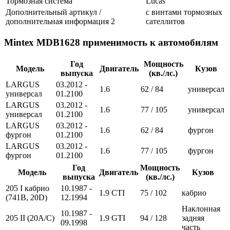
Тормозная система
Lucas
Дополнительный артикул /
с винтами тормозных
дополнительная информация 2
сателлитов
Mintex MDB1628 применимость к автомобилям
Год
Мощность
Модель
Двигатель
Кузов
выпуска
(кв./лс.)
LARGUS
03.2012 -
1.6
62 / 84
универсал
универсал
01.2100
LARGUS
03.2012 -
1.6
77 / 105
универсал
универсал
01.2100
LARGUS
03.2012 -
1.6
62 / 84
фургон
фургон
01.2100
LARGUS
03.2012 -
1.6
77 / 105
фургон
фургон
01.2100
Год
Мощность
Модель
Двигатель
Кузов
выпуска
(кв./лс.)
205 I кабрио
10.1987 -
1.9 CTI
75 / 102
кабрио
(741B, 20D)
12.1994
Наклонная
10.1987 -
205 II (20A/C)
1.9 GTI
94 / 128
задняя
09.1998
часть