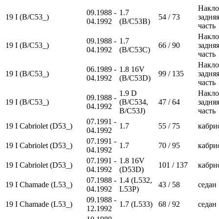
Накло
09.1988 -
1.7
19 I (B/C53_)
54 / 73
задня
04.1992
(B/C53B)
часть
Накло
09.1988 -
1.7
19 I (B/C53_)
66 / 90
задня
04.1992
(B/C53C)
часть
Накло
06.1989 -
1.8 16V
19 I (B/C53_)
99 / 135
задня
04.1992
(B/C53D)
часть
1.9 D
Накло
09.1988 -
19 I (B/C53_)
(B/C534,
47 / 64
задня
04.1992
B/C53J)
часть
07.1991 -
19 I Cabriolet (D53_)
1.7
55 / 75
кабри
04.1992
07.1991 -
19 I Cabriolet (D53_)
1.7
70 / 95
кабри
04.1992
07.1991 -
1.8 16V
19 I Cabriolet (D53_)
101 / 137
кабри
04.1992
(D53D)
07.1988 -
1.4 (L532,
19 I Chamade (L53_)
43 / 58
седан
04.1992
L53P)
09.1988 -
19 I Chamade (L53_)
1.7 (L533)
68 / 92
седан
12.1992