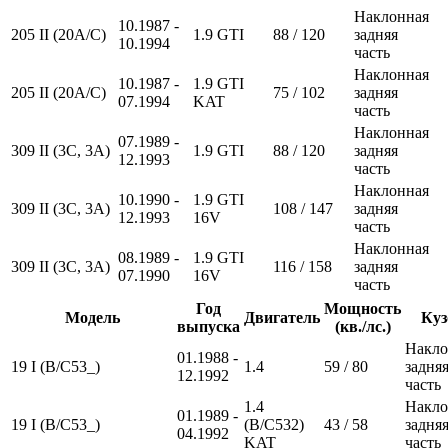
Наклонная
10.1987 -
205 II (20A/C)
1.9 GTI
88 / 120
задняя
10.1994
часть
Наклонная
10.1987 -
1.9 GTI
205 II (20A/C)
75 / 102
задняя
07.1994
KAT
часть
Наклонная
07.1989 -
309 II (3C, 3A)
1.9 GTI
88 / 120
задняя
12.1993
часть
Наклонная
10.1990 -
1.9 GTI
309 II (3C, 3A)
108 / 147
задняя
12.1993
16V
часть
Наклонная
08.1989 -
1.9 GTI
309 II (3C, 3A)
116 / 158
задняя
07.1990
16V
часть
Год
Мощность
Модель
Двигатель
Куз
выпуска
(кв./лс.)
Накло
01.1988 -
19 I (B/C53_)
1.4
59 / 80
задня
12.1992
часть
1.4
Накло
01.1989 -
19 I (B/C53_)
(B/C532)
43 / 58
задня
04.1992
KAT
часть