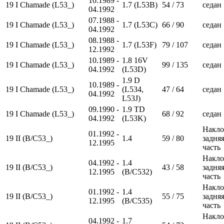
10.1989 -
19 I Chamade (L53_)
1.7 (L53B)
54 / 73
седан
04.1992
07.1988 -
19 I Chamade (L53_)
1.7 (L53C)
66 / 90
седан
04.1992
08.1988 -
19 I Chamade (L53_)
1.7 (L53F)
79 / 107
седан
12.1992
10.1989 -
1.8 16V
19 I Chamade (L53_)
99 / 135
седан
04.1992
(L53D)
1.9 D
10.1989 -
19 I Chamade (L53_)
(L534,
47 / 64
седан
04.1992
L53J)
09.1990 -
1.9 TD
19 I Chamade (L53_)
68 / 92
седан
04.1992
(L53K)
Накло
01.1992 -
19 II (B/C53_)
1.4
59 / 80
задня
12.1995
часть
Накло
04.1992 -
1.4
19 II (B/C53_)
43 / 58
задня
12.1995
(B/C532)
часть
Накло
01.1992 -
1.4
19 II (B/C53_)
55 / 75
задня
12.1995
(B/C535)
часть
Накло
04.1992 -
1.7