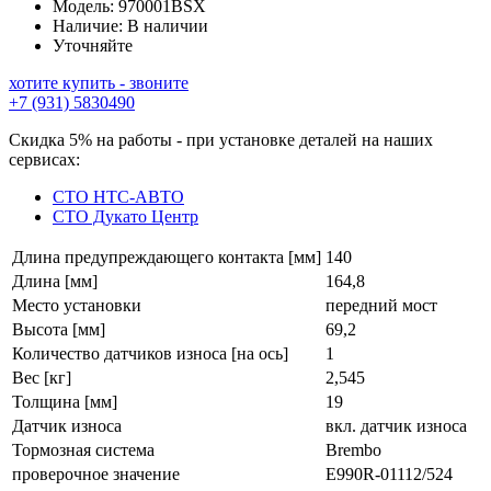
Модель:
970001BSX
Наличие:
В наличии
Уточняйте
хотите купить - звоните
+7 (931) 5830490
Скидка 5% на работы - при установке деталей на наших
сервисах:
СТО НТС-АВТО
СТО Дукато Центр
Длина предупреждающего контакта [мм]
140
Длина [мм]
164,8
Место установки
передний мост
Высота [мм]
69,2
Количество датчиков износа [на ось]
1
Вес [кг]
2,545
Толщина [мм]
19
Датчик износа
вкл. датчик износа
Тормозная система
Brembo
проверочное значение
E990R-01112/524