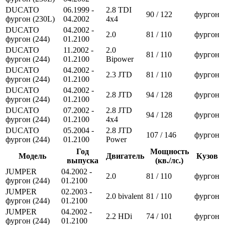
DUCATO
06.1999 -
2.8 TDI
90 / 122
фургон
фургон (230L)
04.2002
4x4
DUCATO
04.2002 -
2.0
81 / 110
фургон
фургон (244)
01.2100
DUCATO
11.2002 -
2.0
81 / 110
фургон
фургон (244)
01.2100
Bipower
DUCATO
04.2002 -
2.3 JTD
81 / 110
фургон
фургон (244)
01.2100
DUCATO
04.2002 -
2.8 JTD
94 / 128
фургон
фургон (244)
01.2100
DUCATO
07.2002 -
2.8 JTD
94 / 128
фургон
фургон (244)
01.2100
4x4
DUCATO
05.2004 -
2.8 JTD
107 / 146
фургон
фургон (244)
01.2100
Power
Год
Мощность
Модель
Двигатель
Кузов
выпуска
(кв./лс.)
JUMPER
04.2002 -
2.0
81 / 110
фургон
фургон (244)
01.2100
JUMPER
02.2003 -
2.0 bivalent
81 / 110
фургон
фургон (244)
01.2100
JUMPER
04.2002 -
2.2 HDi
74 / 101
фургон
фургон (244)
01.2100