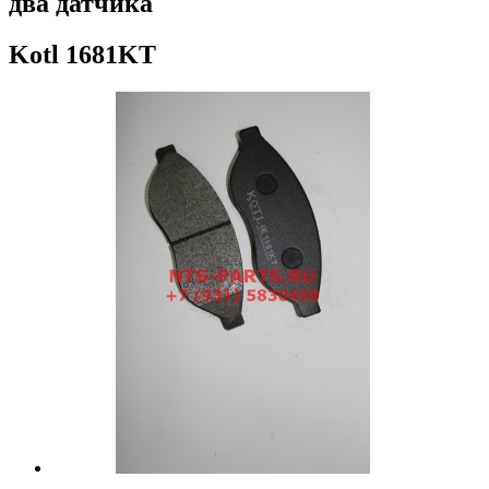
два датчика
Kotl
1681KT