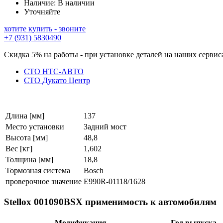
Наличие:
В наличии
Уточняйте
хотите купить - звоните
+7 (931) 5830490
Скидка 5% на работы - при установке деталей на наших сервис
СТО НТС-АВТО
СТО Дукато Центр
Длина [мм]
137
Место установки
Задний мост
Высота [мм]
48,8
Вес [кг]
1,602
Толщина [мм]
18,8
Тормозная система
Bosch
проверочное значение
E990R-01118/1628
Stellox 001090BSX применимость к автомобилям
Модификация
Год выпуска