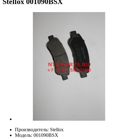
Stellox
001090BSX
Производитель:
Stellox
Модель:
001090BSX