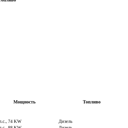
Мощность
Топливо
л.с., 74 KW
Дизель
л.с., 88 KW
Дизель