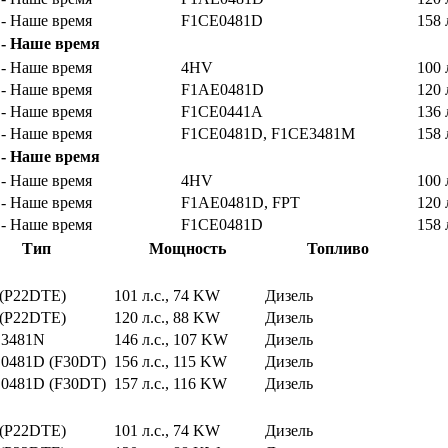
 - Наше время
F1CE0481D
158 
 - Наше время
 - Наше время
4HV
100 
 - Наше время
F1AE0481D
120 
 - Наше время
F1CE0441A
136 
 - Наше время
F1CE0481D, F1CE3481M
158 
 - Наше время
 - Наше время
4HV
100 
 - Наше время
F1AE0481D, FPT
120 
 - Наше время
F1CE0481D
158 
Тип
Мощность
Топливо
(P22DTE)
101 л.с., 74 KW
Дизель
(P22DTE)
120 л.с., 88 KW
Дизель
3481N
146 л.с., 107 KW
Дизель
0481D (F30DT)
156 л.с., 115 KW
Дизель
0481D (F30DT)
157 л.с., 116 KW
Дизель
(P22DTE)
101 л.с., 74 KW
Дизель