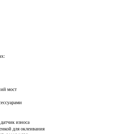
ах:
ний мост
сессуарами
 датчик износа
енкой для оклеивания