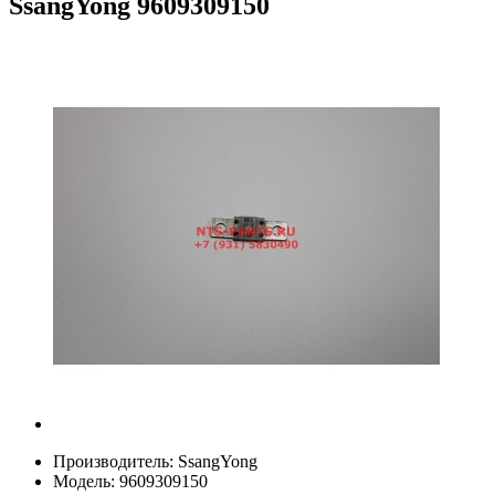
SsangYong
9609309150
Производитель:
SsangYong
Модель:
9609309150