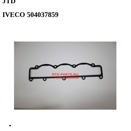
JTD
IVECO
504037859