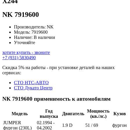
Х244
NK
7919600
Производитель:
NK
Модель:
7919600
Наличие:
В наличии
Уточняйте
хотите купить - звоните
+7 (931) 5830490
Скидка 5% на работы - при установке деталей на наших
сервисах:
СТО НТС-АВТО
СТО Дукато Центр
NK 7919600 применимость к автомобилям
Год
Мощность
Модель
Двигатель
Кузов
выпуска
(кв./лс.)
JUMPER
02.1994 -
1.9 D
51 / 69
фургон
фургон (230L)
04.2002