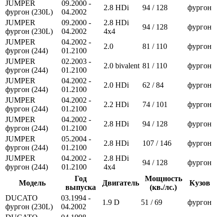
JUMPER
09.2000 -
2.8 HDi
94 / 128
фургон
фургон (230L)
04.2002
JUMPER
09.2000 -
2.8 HDi
94 / 128
фургон
фургон (230L)
04.2002
4x4
JUMPER
04.2002 -
2.0
81 / 110
фургон
фургон (244)
01.2100
JUMPER
02.2003 -
2.0 bivalent
81 / 110
фургон
фургон (244)
01.2100
JUMPER
04.2002 -
2.0 HDi
62 / 84
фургон
фургон (244)
01.2100
JUMPER
04.2002 -
2.2 HDi
74 / 101
фургон
фургон (244)
01.2100
JUMPER
04.2002 -
2.8 HDi
94 / 128
фургон
фургон (244)
01.2100
JUMPER
05.2004 -
2.8 HDi
107 / 146
фургон
фургон (244)
01.2100
JUMPER
04.2002 -
2.8 HDi
94 / 128
фургон
фургон (244)
01.2100
4x4
Год
Мощность
Модель
Двигатель
Кузов
выпуска
(кв./лс.)
DUCATO
03.1994 -
1.9 D
51 / 69
фургон
фургон (230L)
04.2002