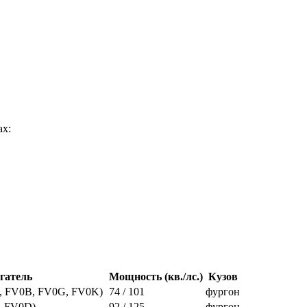
ах:
гатель
Мощность (кв./лс.)
Кузов
, FV0B, FV0G, FV0K)
74 / 101
фургон
, FV0D)
92 / 125
фургон