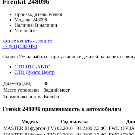
Frenkit
248096
Производитель:
Frenkit
Модель:
248096
Наличие:
В наличии
Уточняйте
хотите купить - звоните
+7 (931) 5830490
Скидка 5% на работы - при установке деталей на наших сервис
СТО НТС-АВТО
СТО Дукато Центр
Диаметр [мм]
48
Место установки
Задний мост
Тормозная система
Brembo
Frenkit 248096 применимость к автомобилям
Модель
Год выпуска
Дви
MASTER III фургон (FV)
02.2010 - 01.2100
2.3 dCi FWD (FV0A
MASTER III фургон (FV)
02.2010 - 01.2100
2.3 dCi FWD (FV0C