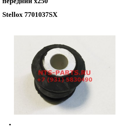
передний х250
Stellox
7701037SX