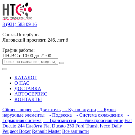
8 (931) 583 09 16
Санкт-Петербург:
Лиговский проспект, 246, лит б
График работы:
ПН-ВС с 10:00 до 21:00
КАТАЛОГ
О НАС
ДОСТАВКА
АВТОСЕРВИС
КОНТАКТЫ
Citroen Jumper
- Двигатель
- Кузов внутри
- Кузов
наружные элементы
- Подвеска
- Система охлаждения
-
Тормозная система
- Трансмиссия
- Электрооснащение
Fiat
Ducato 244 Елабуга
Fiat Ducato 250
Ford Transit
Iveco Daily
Peugeot Boxer
Renault Master
Все запчасти