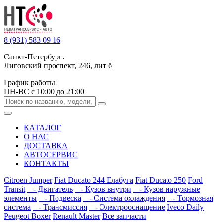
8 (931) 583 09 16
Санкт-Петербург:
Лиговский проспект, 246, лит б
График работы:
ПН-ВС с 10:00 до 21:00
КАТАЛОГ
О НАС
ДОСТАВКА
АВТОСЕРВИС
КОНТАКТЫ
Citroen Jumper
Fiat Ducato 244 Елабуга
Fiat Ducato 250
Ford
Transit
- Двигатель
- Кузов внутри
- Кузов наружные
элементы
- Подвеска
- Система охлаждения
- Тормозная
система
- Трансмиссия
- Электрооснащение
Iveco Daily
Peugeot Boxer
Renault Master
Все запчасти