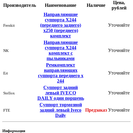
Цена,
Производитель
Наименование
Наличие
рублей
Направляющие
суппорта Х244
(переднего заднего)
Уточняйте
Frenkit
х250 (переднего)
комплект
Направляющие
суппорта Х244
Уточняйте
NK
комплект с
пыльниками
Ремкомплект
направляющих
Уточняйте
Ert
суппорта переднего х
244
Суппорт задний
левый IVECO
Уточняйте
Stellox
DAILY один поршень
Суппорт тормозной
задний левый Iveco
Предзаказ
Уточняйте
FTE
Daily
Информация