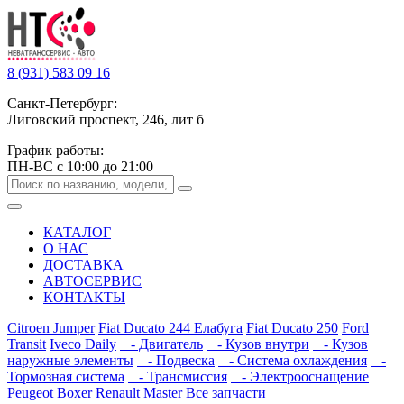
8 (931) 583 09 16
Санкт-Петербург:
Лиговский проспект, 246, лит б
График работы:
ПН-ВС с 10:00 до 21:00
КАТАЛОГ
О НАС
ДОСТАВКА
АВТОСЕРВИС
КОНТАКТЫ
Citroen Jumper
Fiat Ducato 244 Елабуга
Fiat Ducato 250
Ford
Transit
Iveco Daily
- Двигатель
- Кузов внутри
- Кузов
наружные элементы
- Подвеска
- Система охлаждения
-
Тормозная система
- Трансмиссия
- Электрооснащение
Peugeot Boxer
Renault Master
Все запчасти