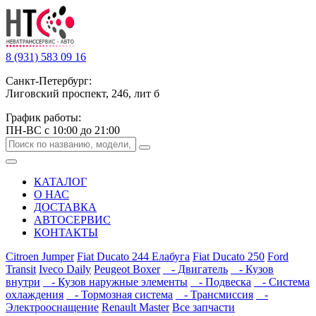
8 (931) 583 09 16
Санкт-Петербург:
Лиговский проспект, 246, лит б
График работы:
ПН-ВС с 10:00 до 21:00
КАТАЛОГ
О НАС
ДОСТАВКА
АВТОСЕРВИС
КОНТАКТЫ
Citroen Jumper
Fiat Ducato 244 Елабуга
Fiat Ducato 250
Ford
Transit
Iveco Daily
Peugeot Boxer
- Двигатель
- Кузов
внутри
- Кузов наружные элементы
- Подвеска
- Система
охлаждения
- Тормозная система
- Трансмиссия
-
Электрооснащение
Renault Master
Все запчасти