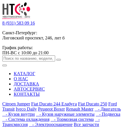
8 (931) 583 09 16
Санкт-Петербург:
Лиговский проспект, 246, лит б
График работы:
ПН-ВС с 10:00 до 21:00
КАТАЛОГ
О НАС
ДОСТАВКА
АВТОСЕРВИС
КОНТАКТЫ
Citroen Jumper
Fiat Ducato 244 Елабуга
Fiat Ducato 250
Ford
Transit
Iveco Daily
Peugeot Boxer
Renault Master
- Двигатель
- Кузов внутри
- Кузов наружные элементы
- Подвеска
- Система охлаждения
- Тормозная система
-
Трансмиссия
- Электрооснащение
Все запчасти