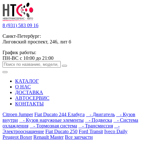
8 (931) 583 09 16
Санкт-Петербург:
Лиговский проспект, 246, лит б
График работы:
ПН-ВС с 10:00 до 21:00
КАТАЛОГ
О НАС
ДОСТАВКА
АВТОСЕРВИС
КОНТАКТЫ
Citroen Jumper
Fiat Ducato 244 Елабуга
- Двигатель
- Кузов
внутри
- Кузов наружные элементы
- Подвеска
- Система
охлаждения
- Тормозная система
- Трансмиссия
-
Электрооснащение
Fiat Ducato 250
Ford Transit
Iveco Daily
Peugeot Boxer
Renault Master
Все запчасти