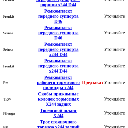
поршни х244 D44
Ремкомплект
переднего суппорта
Уточняйте
Frenkit
D46
Ремкомплект
переднего суппорта
Уточняйте
Seinsa
D46
Ремкомплект
переднего суппорта
Уточняйте
Seinsa
х244 D44
Ремкомплект
переднего суппорта
Уточняйте
Frenkit
х244 D44
Ремкомплект
рабочего тормозного
Предзаказ
Уточняйте
Era
цилиндра х244
Скобы прижимные
колодок тормозных
Уточняйте
TRW
Х244 задних
Тормозной шланг
Уточняйте
Pilenga
Х244
Трос стояночного
тормоза х244 задний
Уточняйте
NK