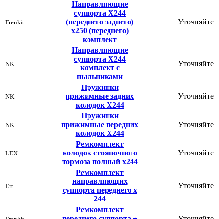
Направляющие
суппорта Х244
(переднего заднего)
Уточняйте
Frenkit
х250 (переднего)
комплект
Направляющие
суппорта Х244
Уточняйте
NK
комплект с
пыльниками
Пружинки
прижимные задних
Уточняйте
NK
колодок Х244
Пружинки
прижимные передних
Уточняйте
NK
колодок Х244
Ремкомплект
колодок стояночного
Уточняйте
LEX
тормоза полный х244
Ремкомплект
направляющих
Уточняйте
Ert
суппорта переднего х
244
Ремкомплект
переднего суппорта +
Уточняйте
Frenkit