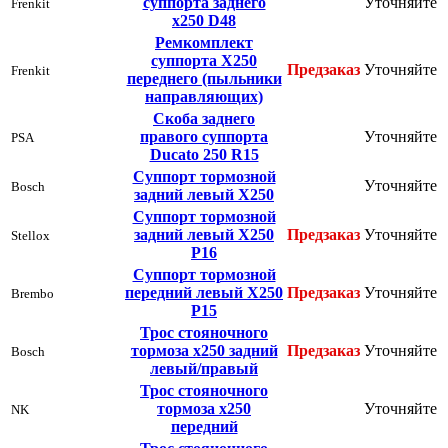
суппорта заднего
Уточняйте
Frenkit
х250 D48
Ремкомплект
суппорта Х250
Предзаказ
Уточняйте
Frenkit
переднего (пыльники
направляющих)
Скоба заднего
правого суппорта
Уточняйте
PSA
Ducato 250 R15
Суппорт тормозной
Уточняйте
Bosch
задний левый Х250
Суппорт тормозной
задний левый Х250
Предзаказ
Уточняйте
Stellox
Р16
Суппорт тормозной
передний левый Х250
Предзаказ
Уточняйте
Brembo
Р15
Трос стояночного
тормоза х250 задний
Предзаказ
Уточняйте
Bosch
левый/правый
Трос стояночного
тормоза х250
Уточняйте
NK
передний