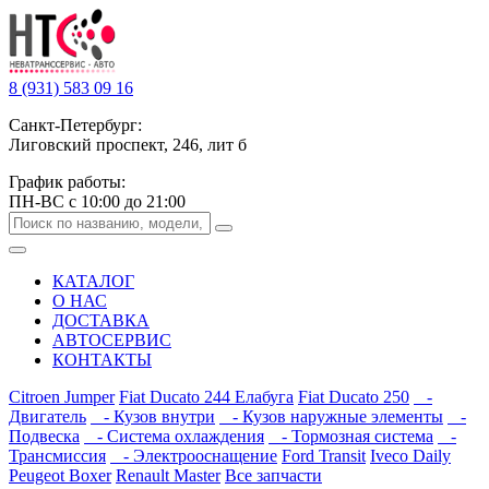
8 (931) 583 09 16
Санкт-Петербург:
Лиговский проспект, 246, лит б
График работы:
ПН-ВС с 10:00 до 21:00
КАТАЛОГ
О НАС
ДОСТАВКА
АВТОСЕРВИС
КОНТАКТЫ
Citroen Jumper
Fiat Ducato 244 Елабуга
Fiat Ducato 250
-
Двигатель
- Кузов внутри
- Кузов наружные элементы
-
Подвеска
- Система охлаждения
- Тормозная система
-
Трансмиссия
- Электрооснащение
Ford Transit
Iveco Daily
Peugeot Boxer
Renault Master
Все запчасти