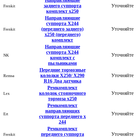
Направляющие
заднего суппорта
Уточняйте
Frenkit
комплект х250
Направляющие
суппорта Х244
(переднего заднего)
Уточняйте
Frenkit
х250 (переднего)
комплект
Направляющие
суппорта Х244
Уточняйте
NK
комплект с
пыльниками
Передние тормозные
колодки X250/ X290
Уточняйте
Remsa
R16 Два датчика
Ремкомплект
колодок стояночного
Уточняйте
Lex
тормоза х250
Ремкомплект
направляющих
Уточняйте
Ert
суппорта переднего х
244
Ремкомплект
переднего суппорта
Уточняйте
Frenkit